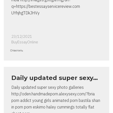
q=https://bestessayservicereview.com
UYhjhgTDkJHVy
23/12/2021
BuyEssayOnline
Ответить
Daily updated super sexy…
Daily updated super sexy photo galleries
http://oden.handmadeporn.alexysexy.com/?bria
porn addict young girls animated porn bastila shan
in porn porn eskimo haley cummings totally flat