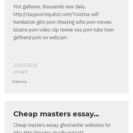
Hot galleries, thousands new daily.
http://claypool.miyuhot.com/?cristina self
humiliation girls porn cheating wifw porn movies
bizarre porn video clip teenie sea porn tube teen
girlfriend porn on webcam
23/12/2021
joniup3
Ответить
Cheap masters essay…
Cheap masters essay ghostwriter websites for
mba http://images.google.mg/url?