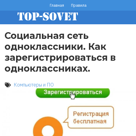
Перейти
Главная
Правила
footer
к
основному
menu
содержанию
Социальная сеть
одноклассники. Как
зарегистрироваться в
одноклассниках.
Компьютеры и ПО