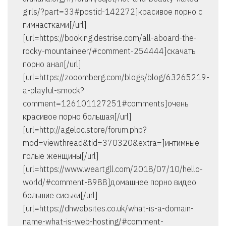
girls/?part=33#postid-142272]красивое порно с
гимнастками[/url]
[url=https://booking.destrise.com/all-aboard-the-
rocky-mountaineer/#comment-254444]скачать
порно анал[/url]
[url=https://zooomberg.com/blogs/blog/63265219-
a-playful-smock?
comment=126101127251#comments]очень
красивое порно большая[/url]
[url=http://ageloc.store/forum.php?
mod=viewthread&tid=370320&extra=]интимные
голые женщины[/url]
[url=https://www.weartgll.com/2018/07/10/hello-
world/#comment-8988]домашнее порно видео
большие сиськи[/url]
[url=https://dhwebsites.co.uk/what-is-a-domain-
name-what-is-web-hosting/#comment-