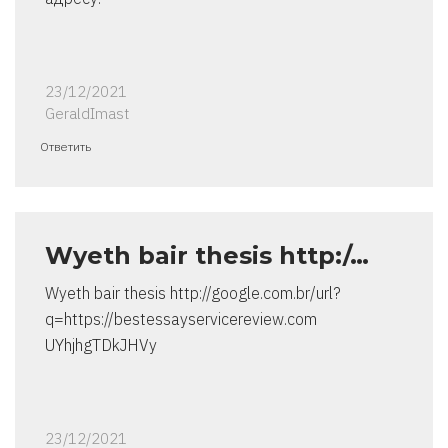
23/12/2021
GeraldImast
Ответить
Wyeth bair thesis http:/…
Wyeth bair thesis http://google.com.br/url?
q=https://bestessayservicereview.com
UYhjhgTDkJHVy
23/12/2021