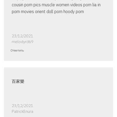
cousin porn pics muscle women videos porn lia in
porn movies orient doll porn hoody porn
23/12/2021
melodyrd69
Ответить
百家樂
23/12/2021
PatrickEnura