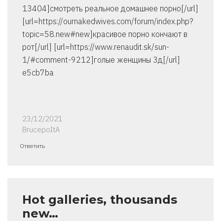
13404]смотреть реальное домашнее порно[/url]
[url=https://ournakedwives.com/forum/index.php?
topic=58.new#new]красивое порно кончают в
рот[/url] [url=https://www.renaudit.sk/sun-
1/#comment-9212]голые женщины 3д[/url]
e5cb7ba
23/12/2021
BrucepoItA
Ответить
Hot galleries, thousands
new…