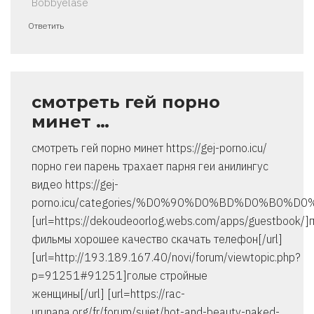
Bobbyelase
Ответить
смотреть гей порно
минет …
смотреть гей порно минет https://gej-porno.icu/
порно геи парень трахает парня геи анилингус
видео https://gej-
porno.icu/categories/%D0%90%D0%BD%D0%B0
[url=https://dekoudeoorlog.webs.com/apps/guestbook/]
фильмы хорошее качество скачать телефон[/url]
[url=http://193.189.167.40/novi/forum/viewtopic.php?
p=91251#91251]голые стройные
женщины[/url] [url=https://rac-
urunana.org/fr/forum/sujet/hot-and-beauty-naked-