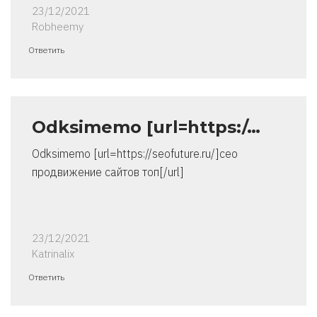
23/12/2021
Robheemy
Ответить
Odksimemo [url=https:/…
Odksimemo [url=https://seofuture.ru/]сео
продвижение сайтов топ[/url]
23/12/2021
Katrinalix
Ответить