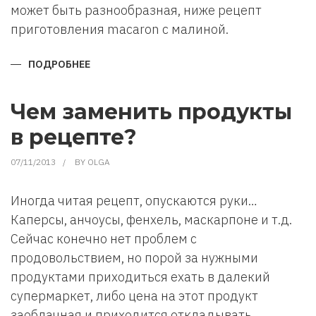
может быть разнообразная, ниже рецепт
приготовления macaron с малиной.
ПОДРОБНЕЕ
О
РЕЦЕПТ
ПРИГОТОВЛЕНИЯ
МИНДАЛЬНОГО
ПЕЧЕНЬЯ
Чем заменить продукты
МАКАРОН
(MACARON)
в рецепте?
07/11/2013
BY
OLGA
Иногда читая рецепт, опускаются руки…
Каперсы, анчоусы, фенхель, маскарпоне и т.д.
Сейчас конечно нет проблем с
продовольствием, но порой за нужными
продуктами приходиться ехать в далекий
супермаркет, либо цена на этот продукт
заоблачная и приходится откладывать