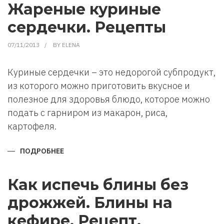
ЯЙЦА
Жареные куриные
В
ВЫПЕЧКЕ?
сердечки. Рецепты
07/11/2013
BY
ELENA
Куриные сердечки – это недорогой субпродукт,
из которого можно приготовить вкусное и
полезное для здоровья блюдо, которое можно
подать с гарниром из макарон, риса,
картофеля.
ПОДРОБНЕЕ
О
ЖАРЕНЫЕ
КУРИНЫЕ
СЕРДЕЧКИ.
РЕЦЕПТЫ
Как испечь блины без
дрожжей. Блины на
кефире. Рецепт.