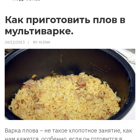
КАК
НЕ
ЗАБЫВАТЬ,
ЧТО
Как приготовить плов в
КУПИТЬ
В
мультиварке.
МАГАЗИНЕ
24/12/2013
BY
ALENA
Варка плова – не такое хлопотное занятие, как
нам кажется, особенно, если он готовится в