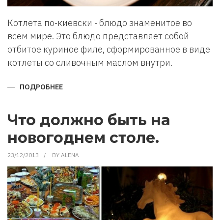
Котлета по-киевски - блюдо знаменитое во
всем мире. Это блюдо представляет собой
отбитое куриное филе, сформированное в виде
котлеты со сливочным маслом внутри.
ПОДРОБНЕЕ
О
КОТЛЕТА
ПО-
КИЕВСКИ.
РЕЦЕПТ
Что должно быть на
новогоднем столе.
23/12/2013
BY
ALENA