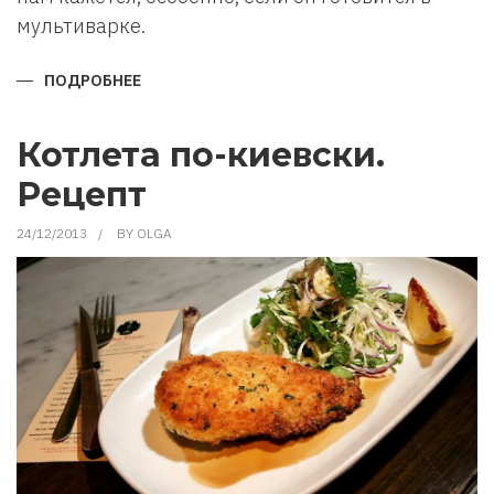
мультиварке.
ПОДРОБНЕЕ
О
КАК
ПРИГОТОВИТЬ
ПЛОВ
В
Котлета по-киевски.
МУЛЬТИВАРКЕ.
Рецепт
24/12/2013
BY
OLGA