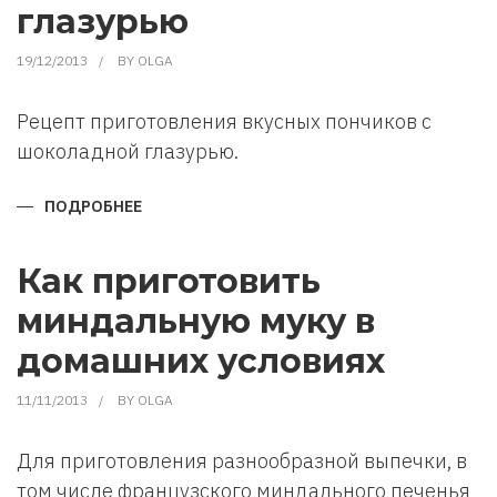
глазурью
19/12/2013
BY
OLGA
Рецепт приготовления вкусных пончиков с
шоколадной глазурью.
ПОДРОБНЕЕ
О
КАК
ПРИГОТОВИТЬ
ПОНЧИКИ
С
Как приготовить
ШОКОЛАДНОЙ
ГЛАЗУРЬЮ
миндальную муку в
домашних условиях
11/11/2013
BY
OLGA
Для приготовления разнообразной выпечки, в
том числе французского миндального печенья