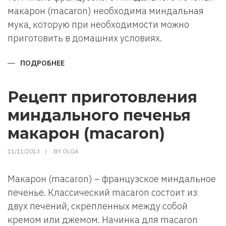
макарон (macaron) необходима миндальная
мука, которую при необходимости можно
приготовить в домашних условиях.
ПОДРОБНЕЕ
О
КАК
ПРИГОТОВИТЬ
МИНДАЛЬНУЮ
МУКУ
Рецепт приготовления
В
ДОМАШНИХ
миндального печенья
УСЛОВИЯХ
макарон (macaron)
11/11/2013
BY
OLGA
Макарон (macaron) – французское миндальное
печенье. Классический macaron состоит из
двух печений, скрепленных между собой
кремом или джемом. Начинка для macaron