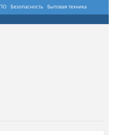
 ПО
Безопасность
Бытовая техника
здники
Предметы интерьера и обихода
ансы
Хобби и искусство
Юриспруденция