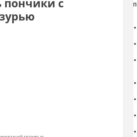
 пончики с
П
азурью
шоколадной глазурью.