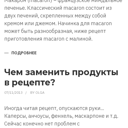
Макарон (macaron) – французское миндальное
печенье. Классический macaron состоит из
двух печений, скрепленных между собой
кремом или джемом. Начинка для macaron
может быть разнообразная, ниже рецепт
приготовления macaron с малиной.
ПОДРОБНЕЕ
О
РЕЦЕПТ
ПРИГОТОВЛЕНИЯ
МИНДАЛЬНОГО
ПЕЧЕНЬЯ
Чем заменить продукты
МАКАРОН
(MACARON)
в рецепте?
07/11/2013
BY
OLGA
Иногда читая рецепт, опускаются руки…
Каперсы, анчоусы, фенхель, маскарпоне и т.д.
Сейчас конечно нет проблем с