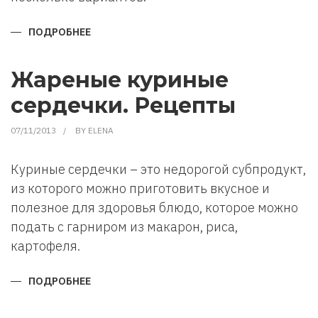
ПОДРОБНЕЕ
О
ЧЕМ
МОЖНО
ЗАМЕНИТЬ
ЯЙЦА
Жареные куриные
В
ВЫПЕЧКЕ?
сердечки. Рецепты
07/11/2013
BY
ELENA
Куриные сердечки – это недорогой субпродукт,
из которого можно приготовить вкусное и
полезное для здоровья блюдо, которое можно
подать с гарниром из макарон, риса,
картофеля.
ПОДРОБНЕЕ
О
ЖАРЕНЫЕ
КУРИНЫЕ
СЕРДЕЧКИ.