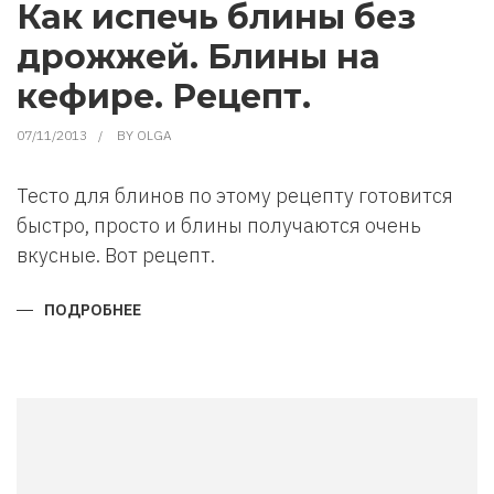
РЕЦЕПТЫ
Как испечь блины без
дрожжей. Блины на
кефире. Рецепт.
07/11/2013
BY
OLGA
Тесто для блинов по этому рецепту готовится
быстро, просто и блины получаются очень
вкусные. Вот рецепт.
ПОДРОБНЕЕ
О
КАК
ИСПЕЧЬ
БЛИНЫ
БЕЗ
ДРОЖЖЕЙ.
БЛИНЫ
НА
КЕФИРЕ.
РЕЦЕПТ.