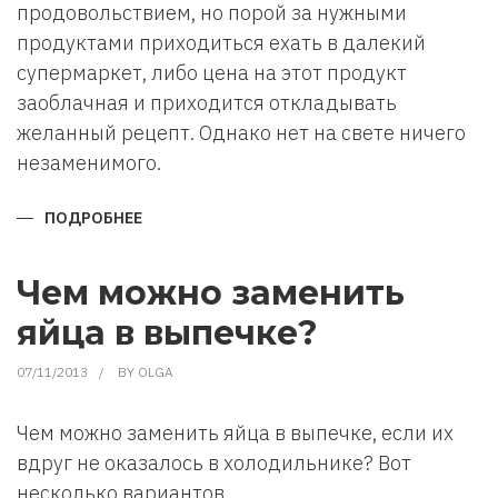
продовольствием, но порой за нужными
продуктами приходиться ехать в далекий
супермаркет, либо цена на этот продукт
заоблачная и приходится откладывать
желанный рецепт. Однако нет на свете ничего
незаменимого.
ПОДРОБНЕЕ
О
ЧЕМ
ЗАМЕНИТЬ
ПРОДУКТЫ
В
Чем можно заменить
РЕЦЕПТЕ?
яйца в выпечке?
07/11/2013
BY
OLGA
Чем можно заменить яйца в выпечке, если их
вдруг не оказалось в холодильнике? Вот
несколько вариантов.