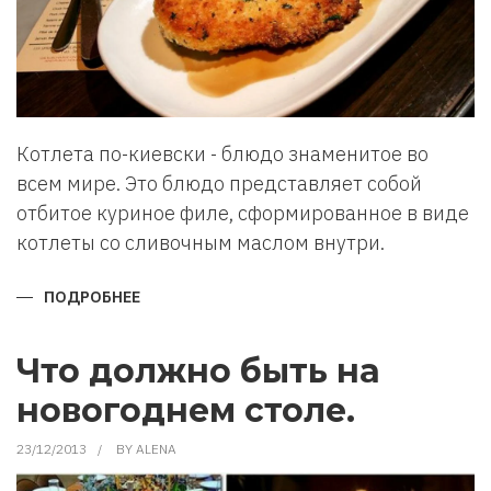
Котлета по-киевски - блюдо знаменитое во
всем мире. Это блюдо представляет собой
отбитое куриное филе, сформированное в виде
котлеты со сливочным маслом внутри.
ПОДРОБНЕЕ
О
КОТЛЕТА
ПО-
КИЕВСКИ.
РЕЦЕПТ
Что должно быть на
новогоднем столе.
23/12/2013
BY
ALENA