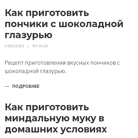
ПРИГОТОВИТЬ
ВАНИЛЬНЫЙ
ЭКСТРАКТ
Как приготовить
В
ДОМАШНИХ
пончики с шоколадной
УСЛОВИЯХ
глазурью
19/12/2013
BY
OLGA
Рецепт приготовления вкусных пончиков с
шоколадной глазурью.
ПОДРОБНЕЕ
О
КАК
ПРИГОТОВИТЬ
ПОНЧИКИ
С
Как приготовить
ШОКОЛАДНОЙ
ГЛАЗУРЬЮ
миндальную муку в
домашних условиях