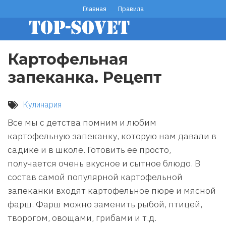
Перейти
Главная
Правила
footer
к
основному
menu
содержанию
Картофельная
запеканка. Рецепт
Кулинария
Все мы с детства помним и любим
картофельную запеканку, которую нам давали в
садике и в школе. Готовить ее просто,
получается очень вкусное и сытное блюдо. В
состав самой популярной картофельной
запеканки входят картофельное пюре и мясной
фарш. Фарш можно заменить рыбой, птицей,
творогом, овощами, грибами и т.д.