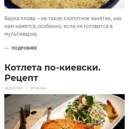
Варка плова – не такое хлопотное занятие, как
нам кажется, особенно, если он готовится в
мультиварке.
ПОДРОБНЕЕ
О
КАК
ПРИГОТОВИТЬ
ПЛОВ
В
Котлета по-киевски.
МУЛЬТИВАРКЕ.
Рецепт
24/12/2013
BY
OLGA