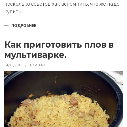
несколько советов как вспомнить, что же надо
купить.
ПОДРОБНЕЕ
О
КАК
НЕ
ЗАБЫВАТЬ,
ЧТО
Как приготовить плов в
КУПИТЬ
В
мультиварке.
МАГАЗИНЕ
24/12/2013
BY
ALENA