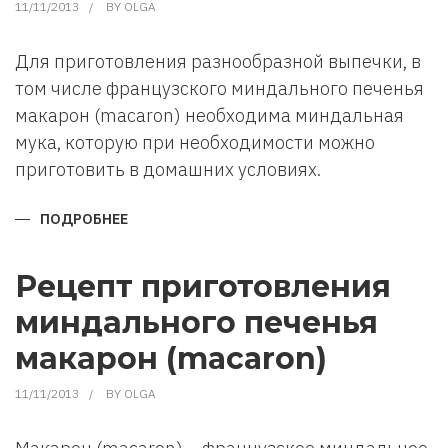
11/11/2013
BY
OLGA
Для приготовления разнообразной выпечки, в
том числе французского миндального печенья
макарон (macaron) необходима миндальная
мука, которую при необходимости можно
приготовить в домашних условиях.
ПОДРОБНЕЕ
О
КАК
ПРИГОТОВИТЬ
МИНДАЛЬНУЮ
МУКУ
Рецепт приготовления
В
ДОМАШНИХ
миндального печенья
УСЛОВИЯХ
макарон (macaron)
11/11/2013
BY
OLGA