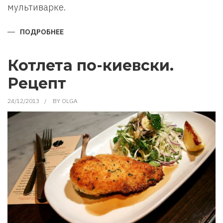
мультиварке.
ПОДРОБНЕЕ
О
КАК
ПРИГОТОВИТЬ
ПЛОВ
В
Котлета по-киевски.
МУЛЬТИВАРКЕ.
Рецепт
24/12/2013
BY
OLGA