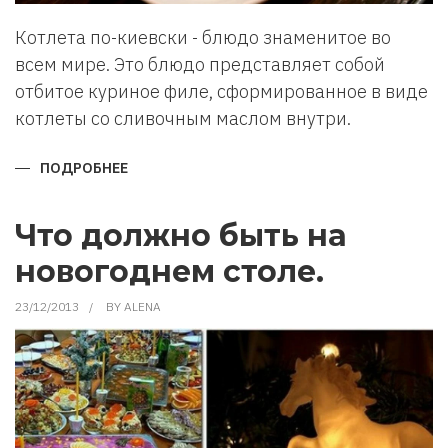
Котлета по-киевски - блюдо знаменитое во
всем мире. Это блюдо представляет собой
отбитое куриное филе, сформированное в виде
котлеты со сливочным маслом внутри.
ПОДРОБНЕЕ
О
КОТЛЕТА
ПО-
КИЕВСКИ.
РЕЦЕПТ
Что должно быть на
новогоднем столе.
23/12/2013
BY
ALENA