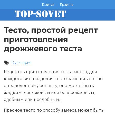
Перейти
Главная
Правила
footer
к
основному
menu
содержанию
Тесто, простой рецепт
приготовления
дрожжевого теста
Кулинария
Рецептов приготовления теста много, для
каждого вида изделия тесто замешивают по
определенному рецепту, оно может быть
жидким, дрожжевым или бездрожжевым,
сдобным или несдобным.
Пресное тесто по способу замеса мо­жет быть