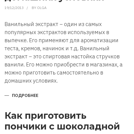
19/12/2013
BY
OLGA
Ванильный экстракт – один из самых
популярных экстрактов используемых в
выпечке. Его применяют для ароматизации
теста, кремов, начинок и т.д. Ванильный
экстракт – это спиртовая настойка стручков
ванили. Его можно приобрести в магазинах, а
можно приготовить самостоятельно в
домашних условиях.
ПОДРОБНЕЕ
О
КАК
ПРИГОТОВИТЬ
ВАНИЛЬНЫЙ
ЭКСТРАКТ
Как приготовить
В
ДОМАШНИХ
пончики с шоколадной
УСЛОВИЯХ