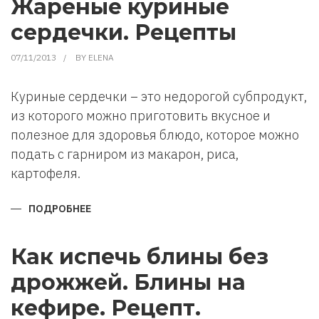
Жареные куриные
В
ВЫПЕЧКЕ?
сердечки. Рецепты
07/11/2013
BY
ELENA
Куриные сердечки – это недорогой субпродукт,
из которого можно приготовить вкусное и
полезное для здоровья блюдо, которое можно
подать с гарниром из макарон, риса,
картофеля.
ПОДРОБНЕЕ
О
ЖАРЕНЫЕ
КУРИНЫЕ
СЕРДЕЧКИ.
РЕЦЕПТЫ
Как испечь блины без
дрожжей. Блины на
кефире. Рецепт.