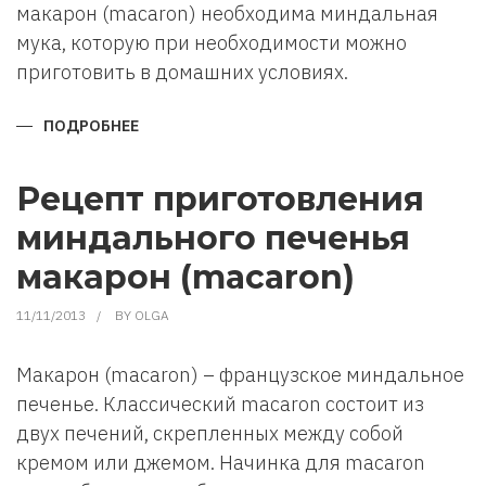
макарон (macaron) необходима миндальная
мука, которую при необходимости можно
приготовить в домашних условиях.
ПОДРОБНЕЕ
О
КАК
ПРИГОТОВИТЬ
МИНДАЛЬНУЮ
МУКУ
Рецепт приготовления
В
ДОМАШНИХ
миндального печенья
УСЛОВИЯХ
макарон (macaron)
11/11/2013
BY
OLGA
Макарон (macaron) – французское миндальное
печенье. Классический macaron состоит из
двух печений, скрепленных между собой
кремом или джемом. Начинка для macaron