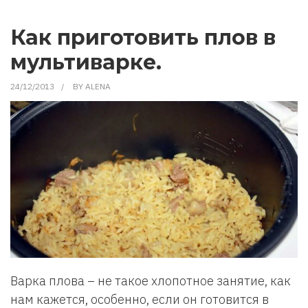
КАК
НЕ
ЗАБЫВАТЬ,
ЧТО
Как приготовить плов в
КУПИТЬ
В
мультиварке.
МАГАЗИНЕ
24/12/2013
BY
ALENA
Варка плова – не такое хлопотное занятие, как
нам кажется, особенно, если он готовится в