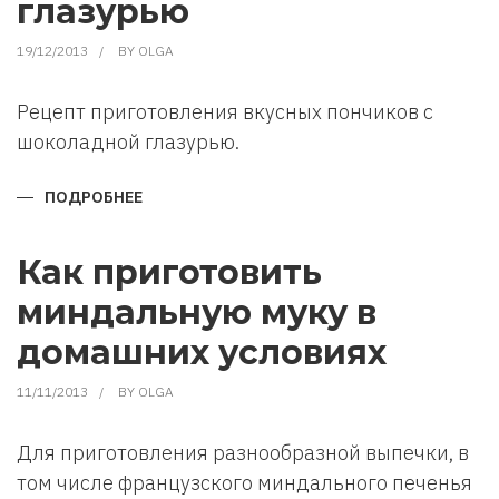
глазурью
19/12/2013
BY
OLGA
Рецепт приготовления вкусных пончиков с
шоколадной глазурью.
ПОДРОБНЕЕ
О
КАК
ПРИГОТОВИТЬ
ПОНЧИКИ
С
Как приготовить
ШОКОЛАДНОЙ
ГЛАЗУРЬЮ
миндальную муку в
домашних условиях
11/11/2013
BY
OLGA
Для приготовления разнообразной выпечки, в
том числе французского миндального печенья