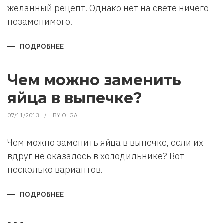
желанный рецепт. Однако нет на свете ничего
незаменимого.
ПОДРОБНЕЕ
О
ЧЕМ
ЗАМЕНИТЬ
ПРОДУКТЫ
В
Чем можно заменить
РЕЦЕПТЕ?
яйца в выпечке?
07/11/2013
BY
OLGA
Чем можно заменить яйца в выпечке, если их
вдруг не оказалось в холодильнике? Вот
несколько вариантов.
ПОДРОБНЕЕ
О
ЧЕМ
МОЖНО
ЗАМЕНИТЬ
ЯЙЦА