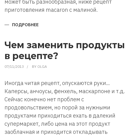
может быть разнообразная, ниже рецепт
приготовления macaron с малиной.
ПОДРОБНЕЕ
О
РЕЦЕПТ
ПРИГОТОВЛЕНИЯ
МИНДАЛЬНОГО
ПЕЧЕНЬЯ
Чем заменить продукты
МАКАРОН
(MACARON)
в рецепте?
07/11/2013
BY
OLGA
Иногда читая рецепт, опускаются руки…
Каперсы, анчоусы, фенхель, маскарпоне и т.д.
Сейчас конечно нет проблем с
продовольствием, но порой за нужными
продуктами приходиться ехать в далекий
супермаркет, либо цена на этот продукт
заоблачная и приходится откладывать